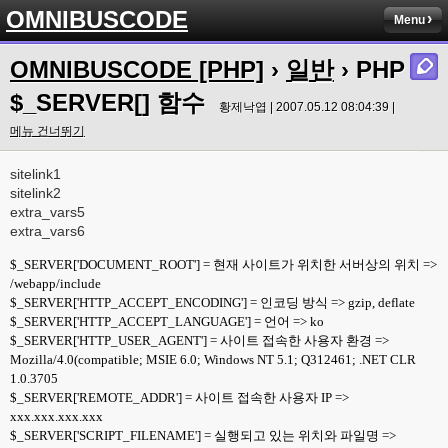
OMNIBUSCODE
Menu
OMNIBUSCODE [PHP]
›
일반
› PHP
$_SERVER[] 함수
황제낙엽 | 2007.05.12 08:04:39 |
메뉴 건너뛰기
sitelink1
sitelink2
extra_vars5
extra_vars6
$_SERVER['DOCUMENT_ROOT'] = 현재 사이트가 위치한 서버상의 위치 =>
/webapp/include
$_SERVER['HTTP_ACCEPT_ENCODING'] = 인코딩 방식 => gzip, deflate
$_SERVER['HTTP_ACCEPT_LANGUAGE'] = 언어 => ko
$_SERVER['HTTP_USER_AGENT'] = 사이트 접속한 사용자 환경 =>
Mozilla/4.0(compatible; MSIE 6.0; Windows NT 5.1; Q312461; .NET CLR
1.0.3705
$_SERVER['REMOTE_ADDR'] = 사이트 접속한 사용자 IP =>
xxx.xxx.xxx.xxx
$_SERVER['SCRIPT_FILENAME'] = 실행되고 있는 위치와 파일명 =>