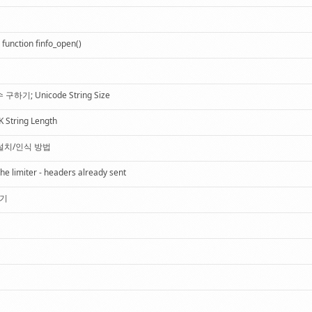
 function finfo_open()
기; Unicode String Size
tring Length
) 설치/인식 방법
he limiter - headers already sent
하기