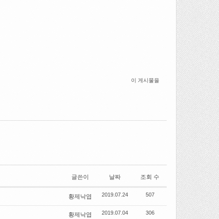
이 게시물을
글쓴이
날짜
조회 수
2019.07.24
507
황제낙엽
2019.07.04
306
황제낙엽