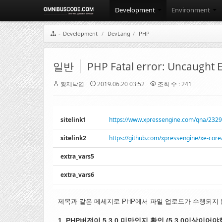
Development
Environment
Development
/
DevLang
/
PHP
일반
PHP Fatal error: Uncaught Er
황제낙엽
2019.06.20 03:52
조회 수 : 241
sitelink1
https://www.xpressengine.com/qna/232
sitelink2
https://github.com/xpressengine/xe-core
extra_vars5
extra_vars6
제목과 같은 메세지로 PHP에서 파일 업로드가 수행되지
1. PHP버전이 5.3.0 미만인지 확인 (5.3.0이상이어야