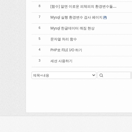
[함수] 알면 이로운 피체피의 환경변수들....
8
Mysql 실행 환경변수 검사 페이지
7
Mysql 한글데이터 깨짐 현상
6
문자열 처리 함수
5
PHP로 FILE I/O 하기
4
세션 사용하기
3