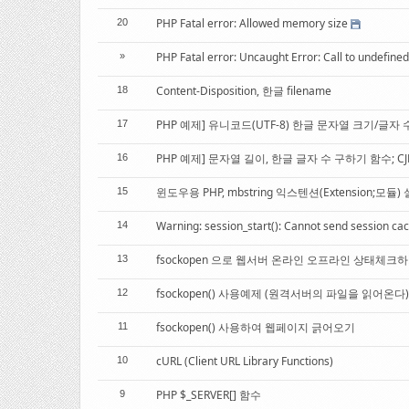
PHP Fatal error: Allowed memory size
20
PHP Fatal error: Uncaught Error: Call to undefined
»
Content-Disposition, 한글 filename
18
PHP 예제] 유니코드(UTF-8) 한글 문자열 크기/글자 수 구하
17
PHP 예제] 문자열 길이, 한글 글자 수 구하기 함수; CJK S
16
윈도우용 PHP, mbstring 익스텐션(Extension;모듈
15
Warning: session_start(): Cannot send session cac
14
fsockopen 으로 웹서버 온라인 오프라인 상태체크
13
fsockopen() 사용예제 (원격서버의 파일을 읽어온다)
12
fsockopen() 사용하여 웹페이지 긁어오기
11
cURL (Client URL Library Functions)
10
PHP $_SERVER[] 함수
9