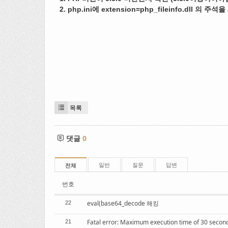
2. php.ini에 extension=php_fileinfo.dll
목록
댓글
0
일반
질문
답변
전체
번호
eval(base64_decode 해킹
22
Fatal error: Maximum execution time of 30 secon
21