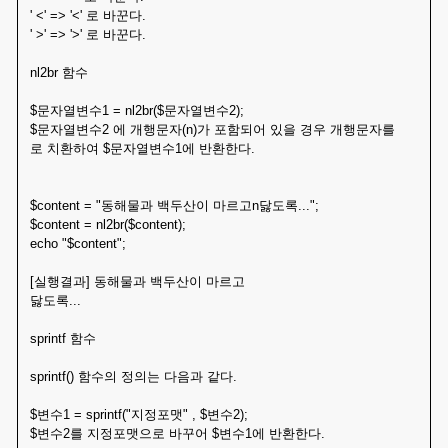
' <' => '<' 로 바꾼다.
' >' => '>' 로 바꾼다.
nl2br 함수
$문자열변수1 = nl2br($문자열변수2);
$문자열변수2 에 개행문자(n)가 포함되어 있을 경우 개행문자를
로 치환하여 $문자열변수1에 반환한다.
$content = "동해물과 백두산이 마르고n닳도록...";
$content = nl2br($content);
echo "$content";
[실행결과] 동해물과 백두산이 마르고
닳도록...
sprintf 함수
sprintf() 함수의 정의는 다음과 같다.
$변수1 = sprintf("지정포맷" , $변수2);
$변수2를 지정포맷으로 바꾸어 $변수1에 반환한다.