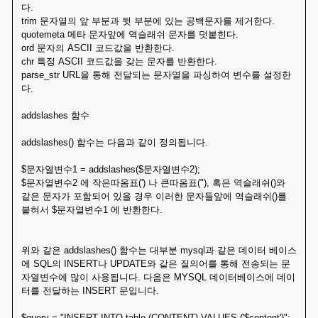
다.
trim 문자열의 앞 부분과 뒷 부분에 있는 공백문자를 제거한다.
quotemeta 메타 문자앞에 역슬래쉬 문자를 덧붙힌다.
ord 문자의 ASCII 코드값을 반환한다.
chr 특정 ASCII 코드값을 갖는 문자를 반환한다.
parse_str URL을 통해 전달되는 문자열을 파싱하여 변수를 설정한
다.
addslashes 함수
addslashes() 함수는 다음과 같이 정의됩니다.
$문자열변수1 = addslashes($문자열변수2);
$문자열변수2 에 작은따옴표(') 나 큰따옴표("), 혹은 역슬래쉬()와
같은 문자가 포함되어 있을 경우 이러한 문자들앞에 역슬래쉬()를
붙혀서 $문자열변수1 에 반환한다.
위와 같은 addslashes() 함수는 대부분 mysql과 같은 데이터 베이스
에 SQL의 INSERT나 UPDATE와 같은 질의어를 통해 전송되는 문
자열변수에 많이 사용됩니다. 다음은 MYSQL 데이터베이스에 데이
터를 전달하는 INSERT 문입니다.
$query = "INSERT INTO table (CONTENT) VALUES ('$content')";