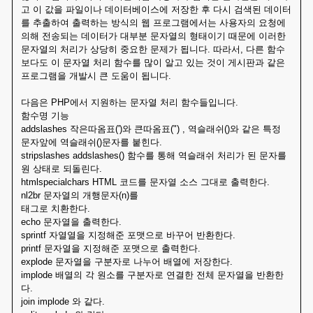
고 이 값을 파일이나 데이터베이스에 저장한 후 다시 검색된 데이터
를 추출하여 출력하는 방식의 웹 프로그램에서는 사용자의 요청에
의해 전송되는 데이터가 대부분 문자열의 형태이기 때문에 이러한
문자열의 처리가 상당히 중요한 문제가 됩니다. 따라서, 다른 함수
보다도 이 문자열 처리 함수를 많이 알고 있는 것이 게시판과 같은
프로그램을 개발시 큰 도움이 됩니다.
다음은 PHP에서 지원하는 문자열 처리 함수들입니다.
함수명 기능
addslashes 작은따옴표(')와 큰따옴표(") , 역슬래쉬()와 같은 특정
문자앞에 역슬래쉬()문자를 붙힌다.
stripslashes addslashes() 함수를 통해 역슬래쉬 처리가 된 문자를
원 상태로 되돌린다.
htmlspecialchars HTML 코드를 문자열 소스 그대로 출력한다.
nl2br 문자열의 개행문자(n)를
태그로 치환한다.
echo 문자열을 출력한다.
sprintf 자열열을 지정해준 포맷으로 바꾸어 반환한다.
printf 문자열을 지정해준 포맷으로 출력한다.
explode 문자열을 구분자로 나누어 배열에 저장한다.
implode 배열의 각 원소를 구분자로 연결한 전체 문자열을 반환한
다.
join implode 와 같다.