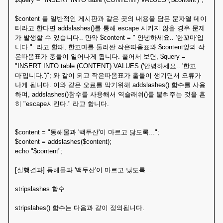
$content 를 일반적인 게시판과 같은 곳의 내용을 담은 문자열 데이
터라고 한다면 addslashes()를 통해 escape 시키지 않을 경우 문제
가 발생할 수 있습니다.. 만약 $content = " 안녕하세요.. '한꼬마'입
니다.": 라고 할때, 한꼬마를 둘러싼 작은따옴표와 $content앞의 작
은따옴표가 충돌이 일어나게 됩니다. 풀어서 보면, $query =
"INSERT INTO table (CONTENT) VALUES ('안녕하세요.. '한꼬
마'입니다.')"; 와 같이 되고 작은따옴표가 출돌이 생기면서 오류가
나게 됩니다. 이와 같은 오료를 막기위해 addslashes() 함수를 사용
하며, addslashes()함수를 사용해서 역슬래쉬()를 붙혀주는 것을 흔
히 "escape시킨다." 라고 합니다.
$content = "동해물과 '백두산'이 마르고 닳도록...";
$content = addslashes($content);
echo "$content";
[실행결과] 동해물과 '백두산'이 마르고 닳도록...
stripslashes 함수
stripslahes() 함수는 다음과 같이 정의됩니다.