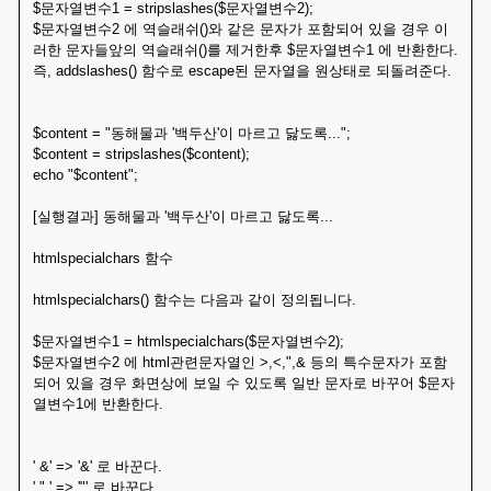
$문자열변수1 = stripslashes($문자열변수2);
$문자열변수2 에 역슬래쉬()와 같은 문자가 포함되어 있을 경우 이
러한 문자들앞의 역슬래쉬()를 제거한후 $문자열변수1 에 반환한다.
즉, addslashes() 함수로 escape된 문자열을 원상태로 되돌려준다.
$content = "동해물과 '백두산'이 마르고 닳도록...";
$content = stripslashes($content);
echo "$content";
[실행결과] 동해물과 '백두산'이 마르고 닳도록...
htmlspecialchars 함수
htmlspecialchars() 함수는 다음과 같이 정의됩니다.
$문자열변수1 = htmlspecialchars($문자열변수2);
$문자열변수2 에 html관련문자열인 >,<,",& 등의 특수문자가 포함
되어 있을 경우 화면상에 보일 수 있도록 일반 문자로 바꾸어 $문자
열변수1에 반환한다.
' &' => '&' 로 바꾼다.
' " ' => '"' 로 바꾼다.