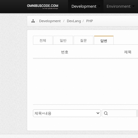
Development
Environment
Development
/
DevLang
/
PHP
전체
일반
질문
답변
번호
제목