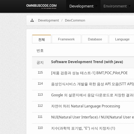
Development
Environment
Development
/
DevCommon
Framework
Database
Language
전체
번호
Software Development Trend (with Java)
공지
[제품 검증과 성능 테스트-1] BMT,POC,Pilot,POE
115
음성인식서비스 개발을 위한 음성 API 모음(STT API)
114
Google 의 설문지에서 응답 다운로드로 저장한 결과
113
자연어 처리 Natural Language Processing
112
NUI(Natural User Interface) / NUX(Natural User 
111
지수(과학적 표기법, "E") 서식 지정자 (1)
110