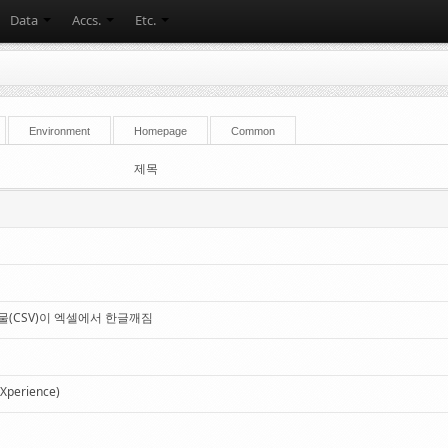
Data
Accs.
Etc.
Environment
Homepage
Common
제목
물(CSV)이 엑셀에서 한글깨짐
eXperience)