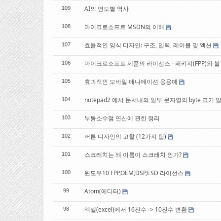
AI의 연도별 역사
109
마이크로소프트 MSDN의 이해
108
효율적인 양식 디자인: 구조, 입력, 레이블 및 액션
107
마이크로소프트 제품의 라이선스 - 패키지(FPP)와 볼륨라
106
효과적인 모바일 애니메이션 응용예
105
notepad2 에서 문서내의 일부 문자열의 byte 크기
104
부동소수점 연산에 관한 정리
103
버튼 디자인의 고찰 (12가지 팁)
102
스크래치는 왜 이름이 스크래치 인가?
101
윈도우10 FPP,OEM,DSP,ESD 라이선스
100
Atom(에디터)
99
엑셀(excel)에서 16진수 -> 10진수 변환
98