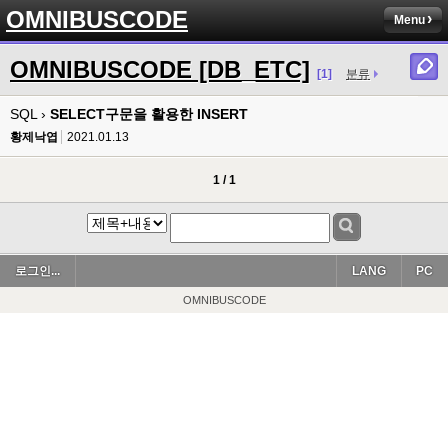
OMNIBUSCODE
Menu
OMNIBUSCODE [DB_ETC]
[1]
분류
SQL ›
SELECT구문을 활용한 INSERT
황제낙엽
2021.01.13
1 / 1
로그인...
LANG
PC
OMNIBUSCODE